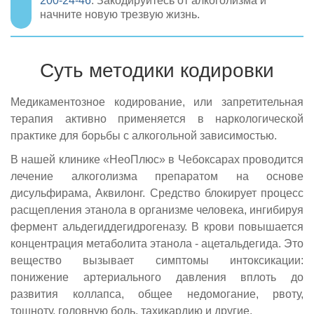
200-24-46
. Закодируйтесь от алкоголизма и
начните новую трезвую жизнь.
Суть методики кодировки
Медикаментозное кодирование, или запретительная
терапия активно применяется в наркологической
практике для борьбы с алкогольной зависимостью.
В нашей клинике «НеоПлюс» в Чебоксарах проводится
лечение алкоголизма препаратом на основе
дисульфирама, Аквилонг. Средство блокирует процесс
расщепления этанола в организме человека, ингибируя
фермент альдегиддегидрогеназу. В крови повышается
концентрация метаболита этанола - ацетальдегида. Это
вещество вызывает симптомы интоксикации:
понижение артериального давления вплоть до
развития коллапса, общее недомогание, рвоту,
тошноту, головную боль, тахикардию и другие.