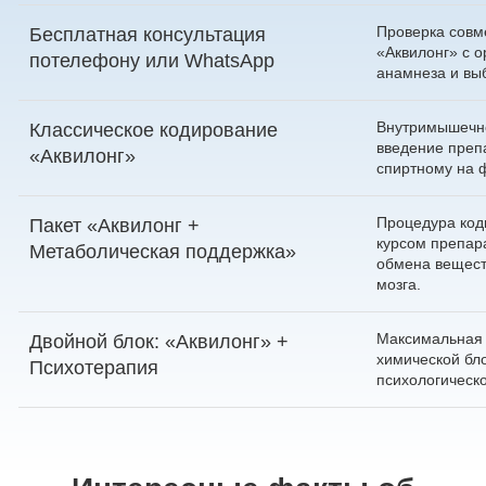
Проверка совм
Бесплатная консультация
«Аквилонг» с о
по
телефону
или
WhatsApp
анамнеза и вы
Внутримышечно
Классическое кодирование
введение препа
«Аквилонг»
спиртному на 
Процедура код
Пакет «Аквилонг +
курсом препар
Метаболическая поддержка»
обмена вещест
мозга.
Максимальная 
Двойной блок: «Аквилонг» +
химической бл
Психотерапия
психологическо