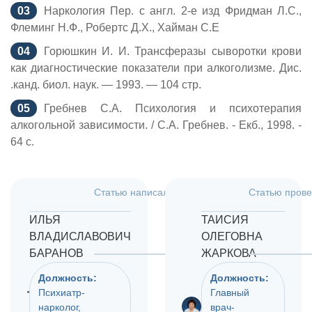
Наркология Пер. с англ. 2-е изд Фридман Л.С.,
Флеминг Н.Ф., Робертс Д.X., Хайман С.Е
Горюшкин И. И. Трансферазы сыворотки крови
как диагностические показатели при алкоголизме. Дис.
.канд. биол. наук. — 1993. — 104 стр.
Гребнев С.А. Психология и психотерапия
алкогольной зависимости. / С.А. Гребнев. - Екб., 1998. -
64 с.
Статью написал:
Дата:
Статью прове
27.07.2026
ИЛЬЯ
ТАИСИЯ
ВЛАДИСЛАВОВИЧ
ОЛЕГОВНА
БАРАНОВ
ЖАРКОВА
Должность:
Должность:
Психиатр-
Главный
нарколог,
врач-