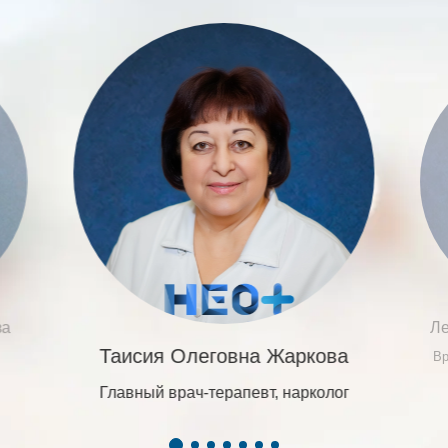
ва
Ле
Таисия Олеговна Жаркова
Вр
Главный врач-терапевт, нарколог