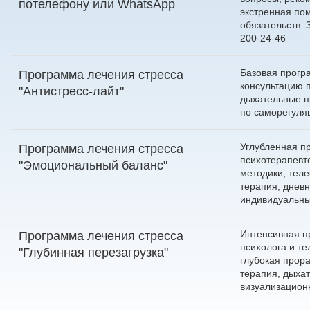
по
телефону
или
WhatsApp
экстренная по
обязательств.
200-24-46
Базовая прогр
Программа лечения стресса
консультацию п
"Антистресс-лайт"
дыхательные п
по саморегуля
Углубленная п
Программа лечения стресса
психотерапевт
"Эмоциональный баланс"
методики, тел
терапия, дневн
индивидуальны
Интенсивная п
Программа лечения стресса
психолога и те
"Глубинная перезагрузка"
глубокая прора
терапия, дыха
визуализацион